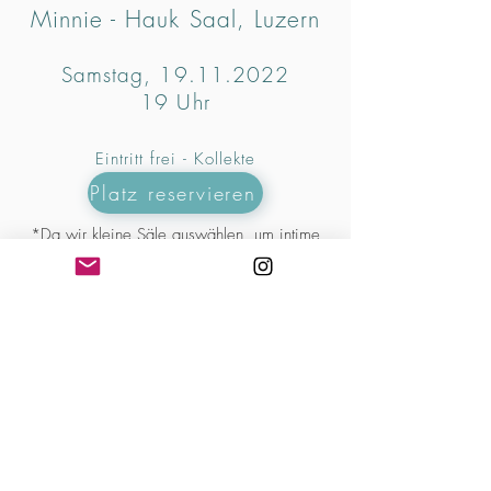
Minnie - Hauk Saal, Luzern
Samstag,
19.11.2022
19 Uhr
Eintritt frei - Kollekte
Platz reservieren
*Da wir kleine Säle auswählen, um intime
Konzerte anbieten zu können, sind die Plätze
limitiert. Wenn Sie uns besuchen möchten,
empfehlen wir Ihnen zu reservieren
Richard-Wagner-Weg 4, 6005 Luzern